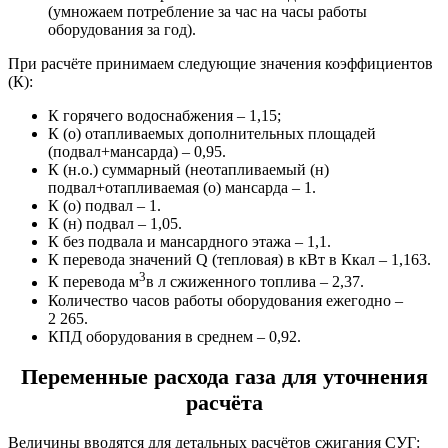
(умножаем потребление за час на часы работы
оборудования за год).
При расчёте принимаем следующие значения коэффициентов
(К):
К горячего водоснабжения – 1,15;
К (о) отапливаемых дополнительных площадей
(подвал+мансарда) – 0,95.
К (н.о.) суммарный (неотапливаемый (н)
подвал+отапливаемая (о) мансарда – 1.
К (о) подвал – 1.
К (н) подвал – 1,05.
К без подвала и мансардного этажа – 1,1.
К перевода значений Q (тепловая) в кВт в Ккал – 1,163.
3
К перевода м
в л сжиженного топлива – 2,37.
Количество часов работы оборудования ежегодно –
2 265.
КПД оборудования в среднем – 0,92.
Переменные расхода газа для уточнения
расчёта
Величины вводятся для детальных расчётов сжигания СУГ: