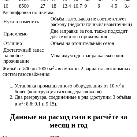
10
8500
27
18
13.4
10.7
9
6
4.5
3.4
Расшифровка по цветам:
Объём газгольдера не соответствует
Нужно изменить
расходу (недостаточный/ избыточный)
Две заправки за год, также подходит
Приемлемо
для сезонного проживания
Отлично
Объём на отопительный сезон
Достаточный запас
на любое
Максимум одна заправка ежегодно
проживание
2
Жильё от 800 до 1000 м
- возможны 2 варианта автономных
систем газоснабжения:
3
Установка промышленного оборудования от 10 м
и
более (конструкция газгольдера сложная).
Два резервуара, соединённые в ряд (доступны 3 объёма
3
в м
: 8,6; 9,1 и 9,15).
Данные на расход газа в расчёте за
месяц и год