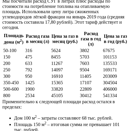
Мы посчитали расход СУГ в литрах плюс расходы по
стоимости на потребление топлива на отапливаемую
площадь. Использовали цену литра сжиженных
углеводородов лёгкой фракции на январь 2019 года (средняя
стоимость составила 17,80 рублей). Этот тариф действует и
сегодня.
Расход
Площадь
Расход газа
Цена за газ в
Цена за газ
газа в год
2
в месяц (л)
месяц (руб.)
в год (руб.)
дома (м
)
(л)
50-100
316
5624
3802
67675
150
475
8455
5703
101153
200
633
11267
7603
135533
250
792
14097
9504
169171
300
950
16910
11405
203009
350-450
1425
15365
17107
304504
500-600
1900
33820
22809
406000
800
2534
45105
30412
541334
Применительно к следующей площади расход остался в
пределах:
2
Дом 100 м
– затраты составляют 68 тыс. рублей.
2
Площадь 150 м
– итоговая сумма не превышает 101
тыс. рублей.