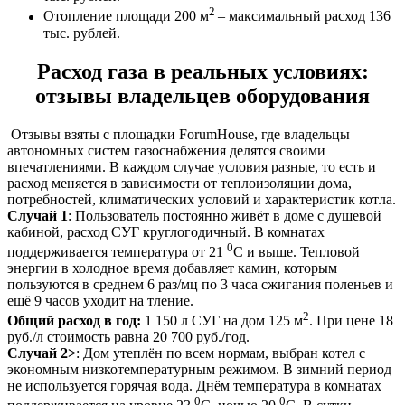
2
Отопление площади 200 м
– максимальный расход 136
тыс. рублей.
Расход газа в реальных условиях:
отзывы владельцев оборудования
Отзывы взяты с площадки ForumHouse, где владельцы
автономных систем газоснабжения делятся своими
впечатлениями. В каждом случае условия разные, то есть и
расход меняется в зависимости от теплоизоляции дома,
потребностей, климатических условий и характеристик котла.
Случай 1
: Пользователь постоянно живёт в доме с душевой
кабиной, расход СУГ круглогодичный. В комнатах
0
поддерживается температура от 21
С и выше. Тепловой
энергии в холодное время добавляет камин, которым
пользуются в среднем 6 раз/мц по 3 часа сжигания поленьев и
ещё 9 часов уходит на тление.
2
Общий расход в год:
1 150 л СУГ на дом 125 м
. При цене 18
руб./л стоимость равна 20 700 руб./год.
Случай 2>
: Дом утеплён по всем нормам, выбран котел с
экономным низкотемпературным режимом. В зимний период
не используется горячая вода. Днём температура в комнатах
0
0