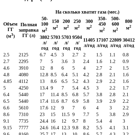
На сколько хватит газа (мес.)
50-
350-
500-
150
200
250
300
800
Объем
100
450
600
Полная
2
2
2
2
2
м
м
м
м
м
ГГ
2
2
2
заправка
м
м
м
3
ГГ (л)
(м
)
3802
5703
5703
9504
11405
17107
22809
30412
л/
л/
л/
л/
л/год
л/год
л/год
л/год
год
год
год
год
2.5
2125
6.7
4.5
3
2.7
2
1.5
1.1
0.8
2.7
2295
7
5
3.6
3
2.4
1.6
1.2
0.9
4.6
3910
12
8
6
5
4
2.7
2
1.5
4.8
4080
12.8
8.5
6.4
5.1
4.2
2.8
2.1
1.6
4.85
4112
13
8.6
6.5
5.2
4.3
2.9
2.2
1.6
5
4250
13.4
9
7
5.4
4.5
3
2.2
1.7
6.4
5440
17
11.4
8.5
6.8
5.7
3.8
2.8
2.1
6.5
5440
17.4
11.6
8.7
6.9
5.8
3.9
2.9
2.2
6.6
5610
17.6
12
9
7
6
4
3
2.2
8.6
7310
23
15
11.5
9
7.7
5
3.8
2.9
9.1
7735
24.4
16
12
9.7
8
5.4
4
3
9.15
7777
24.6
16.4
12.3
9.8
8.2
5.5
4.1
3.1
9.6
8160
25.7
17
13
10
8.6
5.7
4.3
3.2