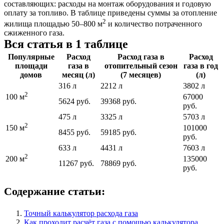
составляющих: расходы на монтаж оборудования и годовую
оплату за топливо. В таблице приведены суммы за отопление
2
жилища площадью 50–800 м
и количество потраченного
сжиженного газа.
Вся статья в 1 таблице
Популярные
Расход
Расход газа в
Расход
площади
газа в
отопительный сезон
газа в год
домов
месяц (л)
(7 месяцев)
(л)
316 л
2212 л
3802 л
2
67000
100 м
5624 руб.
39368 руб.
руб.
475 л
3325 л
5703 л
2
101000
150 м
8455 руб.
59185 руб.
руб.
633 л
4431 л
7603 л
2
135000
200 м
11267 руб.
78869 руб.
руб.
Содержание статьи:
Точный калькулятор расхода газа
Как проходит расчёт газа с помощью калькулятора