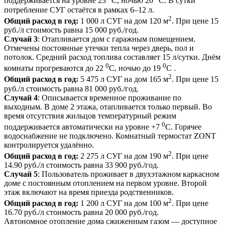
поддерживается на уровне 23
С, ночью 20
С. В сутки
потребление СУГ остаётся в рамках 6–12 л.
2
Общий расход в год:
1 000 л СУГ на дом 120 м
. При цене 15
руб./л стоимость равна 15 000 руб./год.
Случай 3
: Отапливается дом с гаражным помещением.
Отмечены постоянные утечки тепла через дверь, пол и
потолок. Средний расход топлива составляет 15 л/сутки. Днём
0
0
комнаты прогреваются до 22
С, ночью до 19
С .
2
Общий расход в год:
5 475 л СУГ на дом 165 м
. При цене 15
руб./л стоимость равна 81 000 руб./год.
Случай 4
: Описывается временное проживание по
выходным. В доме 2 этажа, отапливается только первый. Во
время отсутствия жильцов температурный режим
0
поддерживается автоматически на уровне +7
С. Горячее
водоснабжение не подключено. Комнатный термостат ZONT
контролируется удалённо.
2
Общий расход в год:
2 275 л СУГ на дом 190 м
. При цене
14.90 руб./л стоимость равна 33 900 руб./год.
Случай 5
: Пользователь проживает в двухэтажном каркасном
доме с постоянным отоплением на первом уровне. Второй
этаж включают на время приезда родственников.
2
Общий расход в год:
1 200 л СУГ на дом 100 м
. При цене
16.70 руб./л стоимость равна 20 000 руб./год.
Автономное отопление дома сжиженным газом — доступное