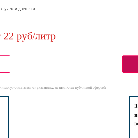
 с учетом доставки:
т 22 руб/литр
 и могут отличаться от указанных, не являются публичной офертой.
З
н
в