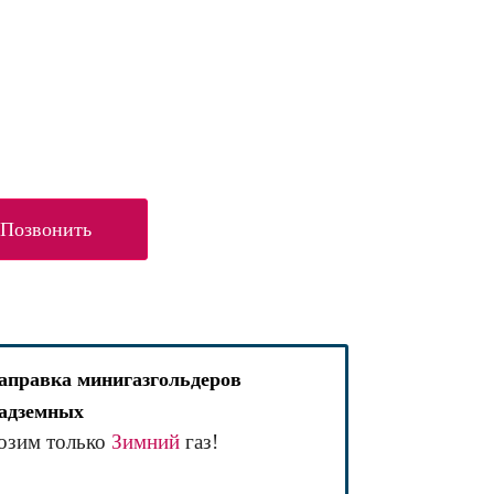
Позвонить
аправка минигазгольдеров
адземных
озим только
Зимний
газ!