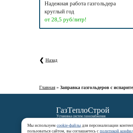
Надежная работа газгольдера
круглый год
от 28,5 руб/литр!
Назад
Главная
»
Заправка газгольдеров с испарит
ГазТеплоСтрой
Установка систем газоснабжения
Мы используем
cookie-файлы
для персонализации контента
Котлы
Доставка
Оплата
Возврат
Партнер
пользоваться сайтом, вы соглашаетесь с
политикой конфи