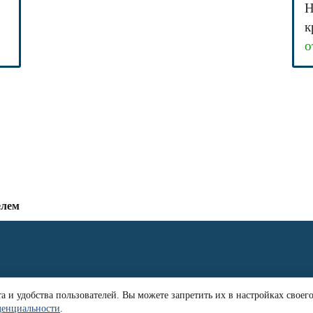
Н
к
о
елем
 и удобства пользователей. Вы можете запретить их в настройках своег
ам
Эксплуатация газгольдера
Расчет расхода газа
Блог
Карта сайта
денциальности
.