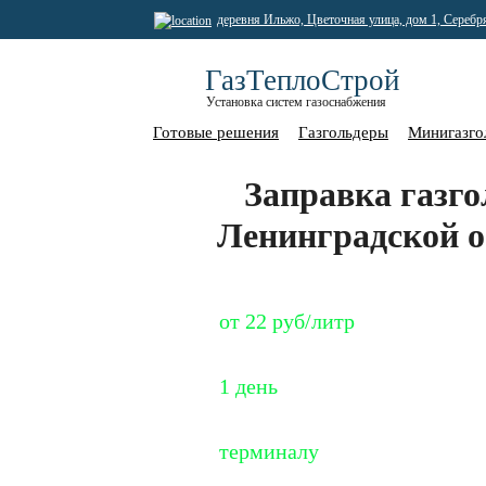
деревня Ильжо, Цветочная улица, дом 1, Серебр
ГазТеплоСтрой
Установка систем газоснабжения
Готовые решения
Газгольдеры
Минигазго
Заправка газго
Ленинградской об
Специальная цена
от 22 руб/литр
Срок заправки
1 день
Оплата по
терминалу