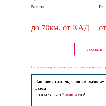
Расстояние:
Цена
до 70км. от КАД
о
Заказать
Предложение и цены на сайте носят информационный характер
Заправка газгольдеров сжиженным
газом
возим только
Зимний
газ!