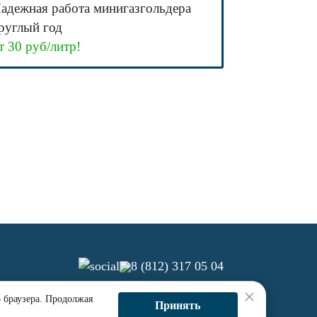
адежная работа минигазгольдера
руглый год
т 30 руб/литр!
8 (812) 317 05 04
×
о браузера. Продолжая
О компании
Контакты
Принять