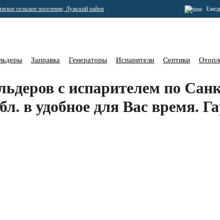
янское сельское поселение, Лужский район
Ежедн
льдеры
Заправка
Генераторы
Испарители
Септики
Отопл
льдеров с испарителем по Сан
л. в удобное для Вас время. Г